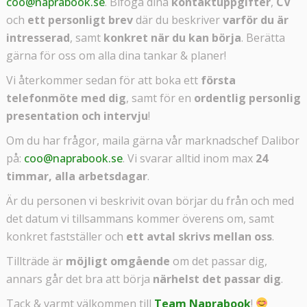
coo@naprabook.se
. Bifoga dina
kontaktuppgifter
,
CV
och
ett personligt brev
där du beskriver
varför du är
intresserad
, samt
konkret när du kan börja
. Berätta
gärna för oss om alla dina tankar & planer!
Vi återkommer sedan för att boka ett
första
telefonmöte med dig
, samt för en
ordentlig personlig
presentation och intervju
!
Om du har frågor, maila gärna vår marknadschef Dalibor
på:
coo@naprabook.se
. Vi svarar alltid inom max
24
timmar, alla arbetsdagar
.
Är du personen vi beskrivit ovan börjar du från och med
det datum vi tillsammans kommer överens om, samt
konkret fastställer och
ett avtal skrivs mellan oss
.
Tillträde är
möjligt omgående
om det passar dig,
annars går det bra att börja
närhelst det passar dig
.
Tack & varmt välkommen till
Team Naprabook
!