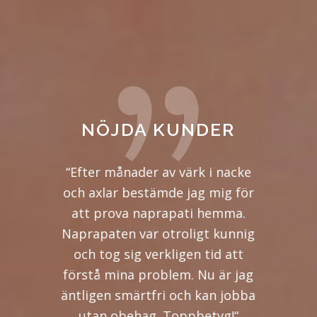
NÖJDA KUNDER
tjänsten
“Efter månader av värk i nacke
“Som s
 så jäkla
och axlar bestämde jag mig för
nästan
ss och de
att prova naprapati hemma.
klini
DAG. Hon
Naprapaten var otroligt kunnig
hemma 
, plus att
och tog sig verkligen tid att
Super p
ag ska
förstå mina problem. Nu är jag
jag fick
. Bästa
äntligen smärtfri och kan jobba
rekordt
, typ!“
utan obehag. Toppbetyg!“