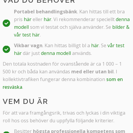
Portabel behandlingsbänk
. Kan hittas till ett bra
pris
här
eller
här
. Vi rekommenderar speciellt
denna
modell
som vi testat och själva använder. Se
bilder &
vår test här
.
Vikbar vagn
. K
an hittas billigt bl a
här
. Se
vår test
här
där just
denna modell
används.
Den totala kostnaden för ovanstående är ca 1 000 – 1
500 kr och båda kan användas
med eller utan bil
. I
kollektivtrafiken fungerar denna kombination
som en
resväska
.
VEM DU ÄR
För att vara framgångsrik, trivas och lyckas i din viktiga
roll hos oss behöver du uppfylla följande kriterier.
Besitter
högsta professionella kompetens som