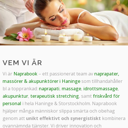
VEM VI ÄR
Vi är
Naprabook
– ett passionerat team av
naprapater,
massörer & akupunktörer i Haninge
som tillhandahåller
bl a topprankad:
naprapati
,
massage
,
idrottsmassage
,
akupunktur
,
terapeutisk stretching
, samt
friskvård för
personal
i hela Haninge & Storstockholm. Naprabook
hjälper många människor slippa smärta och obehag
genom att
unikt effektivt och synergistiskt
kombinera
ovannämnda tjänster. Vi driver innovation och