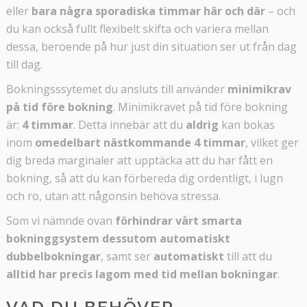
eller
bara några sporadiska timmar här och där
– och
du kan också fullt flexibelt skifta och variera mellan
dessa, beroende på hur just din situation ser ut från dag
till dag.
Bokningsssytemet du ansluts till använder
minimikrav
på tid före bokning
. Minimikravet på tid före bokning
är:
4 timmar
. Detta innebär att du
aldrig
kan bokas
inom
omedelbart nästkommande 4 timmar
, vilket ger
dig breda marginaler att upptäcka att du har fått en
bokning, så att du kan förbereda dig ordentligt, i lugn
och ro, utan att någonsin behöva stressa.
Som vi nämnde ovan
förhindrar vårt smarta
bokninggsystem dessutom automatiskt
dubbelbokningar
, samt ser
automatiskt
till att du
alltid har precis lagom med tid mellan bokningar
.
VAD DU BEHÖVER