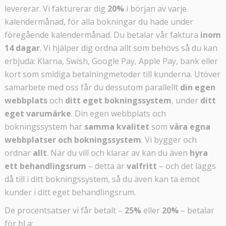
levererar. Vi fakturerar dig
20%
i början av varje
kalendermånad, för alla bokningar du hade under
föregående kalendermånad. Du betalar vår faktura
inom
14 dagar
. Vi hjälper dig ordna allt som behövs så du kan
erbjuda: Klarna, Swish, Google Pay, Apple Pay, bank eller
kort som smidiga betalningmetoder till kunderna. Utöver
samarbete med oss får du dessutom parallellt
din egen
webbplats
och
ditt eget bokningssystem
, under
ditt
eget varumärke
. Din egen webbplats och
bokningssystem har
samma kvalitet
som
våra egna
webbplatser och bokningssystem
. Vi bygger och
ordnar
allt
. När du vill och klarar av kan du även
hyra
ett behandlingsrum
– detta är
valfritt
– och det läggs
då till i ditt bokningssystem, så du även kan ta emot
kunder i ditt eget behandlingsrum.
De procentsatser vi får betalt –
25%
eller
20%
– betalar
för bl a: