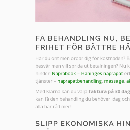
FÅ BEHANDLING NU, B
FRIHET FÖR BÄTTRE HÄ
Har du ont men oroar dig för kostnaden? B
besvär men vill sprida ut betalningen? Nu
hinder!
Naprabook – Haninges naprapat
er
tjänster –
naprapatbehandling
,
massage
,
a
Med Klarna kan du välja
faktura på 30 da
kan få den behandling du behöver idag och
alla har råd med!
SLIPP EKONOMISKA HIN