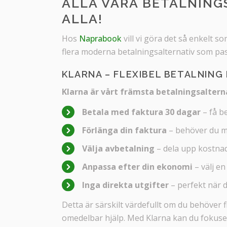
ALLA VÅRA BETALNINGS
ALLA!
Hos
Naprabook
vill vi göra det så enkelt s
flera moderna betalningsalternativ som pas
KLARNA – FLEXIBEL BETALNING
Klarna är vårt främsta betalningsaltern
Betala med faktura 30 dagar
– få b
Förlänga din faktura
– behöver du mer
Välja avbetalning
– dela upp kostnad
Anpassa efter din ekonomi
– välj e
Inga direkta utgifter
– perfekt när 
Detta är särskilt värdefullt om du behöver
omedelbar hjälp. Med Klarna kan du fokusera 