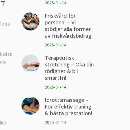
GT
2025-01-14
Friskvård för
personal – Vi
Detta
stödjer alla former
av friskvårdsbidrag!
2025-01-14
å ditt
Terapeutisk
ela
stretching – Öka din
rörlighet & bli
smärtfri!
2025-01-14
Idrottsmassage –
För effektiv träning
& bästa prestation!
ler
2025-01-14