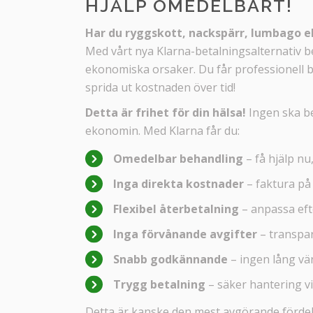
HJÄLP OMEDELBART!
Har du ryggskott, nackspärr, lumbago e
Med vårt nya Klarna-betalningsalternativ b
ekonomiska orsaker. Du får professionell be
sprida ut kostnaden över tid!
Detta är frihet för din hälsa!
Ingen ska be
ekonomin. Med Klarna får du:
Omedelbar behandling
– få hjälp nu
Inga direkta kostnader
– faktura på 
Flexibel återbetalning
– anpassa eft
Inga förvånande avgifter
– transpar
Snabb godkännande
– ingen lång vä
Trygg betalning
– säker hantering v
Detta är kanske den mest avgörande fördele