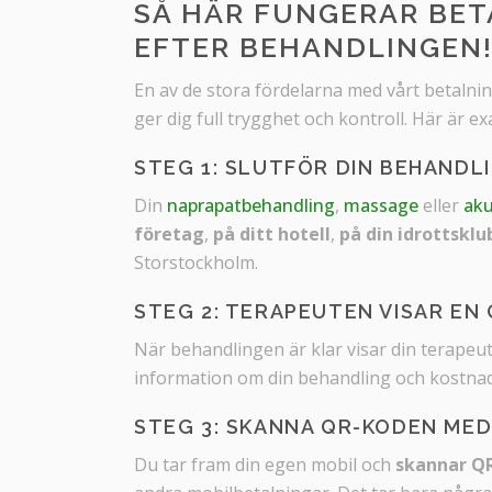
SÅ HÄR FUNGERAR BET
EFTER BEHANDLINGEN
En av de stora fördelarna med vårt betalni
ger dig full trygghet och kontroll. Här är exa
STEG 1: SLUTFÖR DIN BEHANDL
Din
naprapatbehandling
,
massage
eller
ak
företag
,
på ditt hotell
,
på din idrottsklu
Storstockholm.
STEG 2: TERAPEUTEN VISAR EN
När behandlingen är klar visar din terapeu
information om din behandling och kostna
STEG 3: SKANNA QR-KODEN MED
Du tar fram din egen mobil och
skannar Q