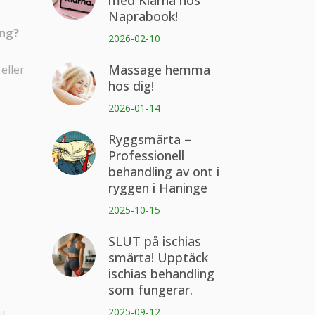
med Klarna hos
Naprabook!
ing?
2026-02-10
Massage hemma
eller
hos dig!
2026-01-14
Ryggsmärta –
Professionell
behandling av ont i
ryggen i Haninge
2025-10-15
SLUT på ischias
smärta! Upptäck
ischias behandling
som fungerar.
2025-09-12
u