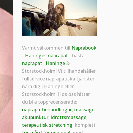
Varmt välkommen till
Naprabook
- Haninges naprapat
- bästa
naprapat i Haninge
&
Storstockholm! Vi tillhandahåller
fullservice naprapatiska tjänster
nära dig i Haninge eller
Storstockholm. Hos oss hittar
du bl a topprecenserade:
naprapatbehandlingar
,
massage
,
akupunktur
,
idrottsmassage
,
terapeutisk stretching
, komplett
friskvård för personal
, med