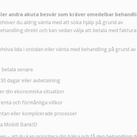
ller andra akuta besvär som kräver omedelbar behandl
ehöver du aldrig vänta med att söka hjälp på grund av
handling direkt och kan sedan välja att betala med faktura 
höva lida i onödan eller vänta med behandling på grund av
, betala senare
30 dagar eller avbetalning
er din ekonomiska situation
enta och förmånliga villkor
ntan eller komplicerade processer
ia Mobilt BankID
n – att du kan prioritera din hälsa och få den behandling d