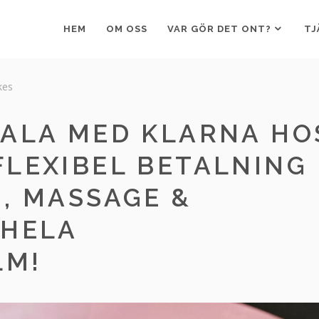
HEM
OM OSS
VAR GÖR DET ONT?
TJ
ikes
TALA MED KLARNA HO
FLEXIBEL BETALNING
, MASSAGE &
 HELA
LM!