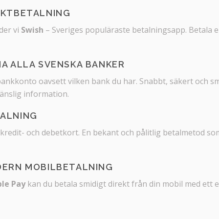
EKTBETALNING
der vi
Swish
– Sveriges populäraste betalningsapp. Betala e
IA ALLA SVENSKA BANKER
 bankkonto oavsett vilken bank du har. Snabbt, säkert och sm
känslig information.
TALNING
kredit- och debetkort. En bekant och pålitlig betalmetod so
ODERN MOBILBETALNING
le Pay
kan du betala smidigt direkt från din mobil med ett 