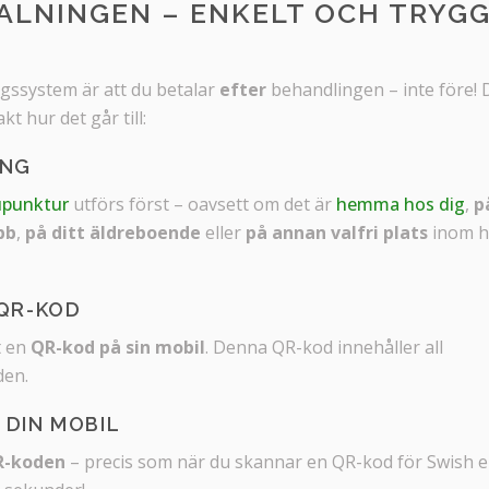
ALNINGEN – ENKELT OCH TRYG
!
ngssystem är att du betalar
efter
behandlingen – inte före! 
kt hur det går till:
ING
upunktur
utförs först – oavsett om det är
hemma hos dig
,
p
bb
,
på ditt äldreboende
eller
på annan valfri plats
inom h
 QR-KOD
t en
QR-kod på sin mobil
. Denna QR-kod innehåller all
den.
 DIN MOBIL
R-koden
– precis som när du skannar en QR-kod för Swish el