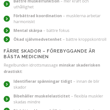
Bättre muskelfunktion
– mer kraft och
uthållighet
Förbättrad koordination
– musklerna arbetar
harmoniskt
Mental skärpa
– bättre fokus
Ökad självmedvetenhet
– bättre kroppskontroll
FÄRRE SKADOR – FÖREBYGGANDE ÄR
BÄSTA MEDICINEN
Regelbunden idrottsmassage
minskar skaderisken
drastiskt
:
Identifierar spänningar tidigt
– innan de blir
skador
Bibehåller muskelelasticitet
– flexibla muskler
skadas mindre