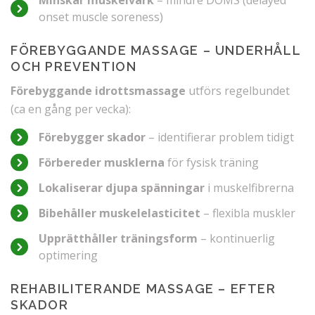
Minskar muskelvärk
– mindre DOMS (delayed
onset muscle soreness)
FÖREBYGGANDE MASSAGE – UNDERHÅLL
OCH PREVENTION
Förebyggande idrottsmassage
utförs regelbundet
(ca en gång per vecka):
Förebygger skador
– identifierar problem tidigt
Förbereder musklerna
för fysisk träning
Lokaliserar djupa spänningar
i muskelfibrerna
Bibehåller muskelelasticitet
– flexibla muskler
Upprätthåller träningsform
– kontinuerlig
optimering
REHABILITERANDE MASSAGE – EFTER
SKADOR