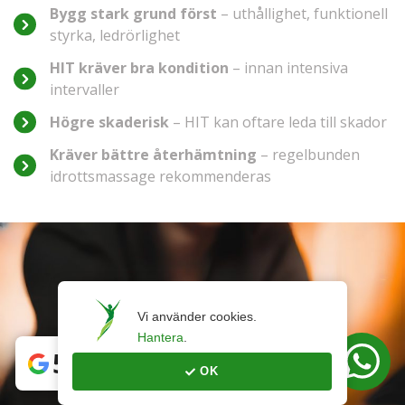
Bygg stark grund först
– uthållighet, funktionell
styrka, ledrörlighet
HIT kräver bra kondition
– innan intensiva
intervaller
Högre skaderisk
– HIT kan oftare leda till skador
Kräver bättre återhämtning
– regelbunden
idrottsmassage rekommenderas
Vi använder cookies. 
Hantera
.
5
OK