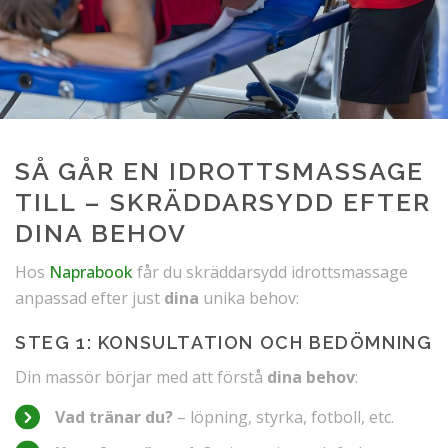
SÅ GÅR EN IDROTTSMASSAGE
TILL – SKRÄDDARSYDD EFTER
DINA BEHOV
Hos
Naprabook
får du skräddarsydd idrottsmassage
anpassad efter just
dina
unika behov:
STEG 1: KONSULTATION OCH BEDÖMNING
Din massör börjar med att förstå
dina behov
:
Vad tränar du?
– löpning, styrka, fotboll, etc.