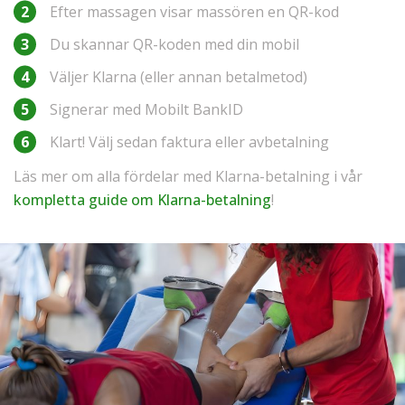
Efter massagen visar massören en QR-kod
Du skannar QR-koden med din mobil
Väljer Klarna (eller annan betalmetod)
Signerar med Mobilt BankID
Klart! Välj sedan faktura eller avbetalning
Läs mer om alla fördelar med Klarna-betalning i vår
kompletta guide om Klarna-betalning
!