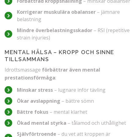
Förbättrad kroppshållning
– minskar obalanser
Korrigerar muskulära obalanser
– jämnare
belastning
Mindre överbelastningsskador
– RSI (repetitive
strain injuries)
MENTAL HÄLSA – KROPP OCH SINNE
TILLSAMMANS
Idrottsmassage
förbättrar även mental
prestationsförmåga
:
Minskar stress
– lugnare inför tävling
Ökar avslappning
– bättre sömn
Bättre fokus
– mental klarhet
Ökad mental styrka
– tålamod och uthållighet
Självförtroende
– du vet att kroppen är