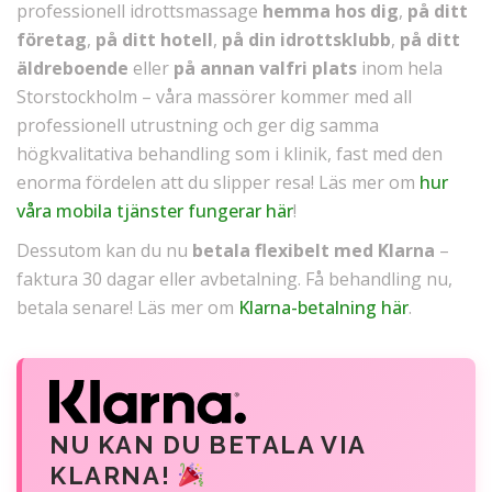
professionell idrottsmassage
hemma hos dig
,
på ditt
företag
,
på ditt hotell
,
på din idrottsklubb
,
på ditt
äldreboende
eller
på annan valfri plats
inom hela
Storstockholm – våra massörer kommer med all
professionell utrustning och ger dig samma
högkvalitativa behandling som i klinik, fast med den
enorma fördelen att du slipper resa! Läs mer om
hur
våra mobila tjänster fungerar här
!
Dessutom kan du nu
betala flexibelt med Klarna
–
faktura 30 dagar eller avbetalning. Få behandling nu,
betala senare! Läs mer om
Klarna-betalning här
.
NU KAN DU BETALA VIA
KLARNA!