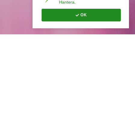
Hantera
.
OK