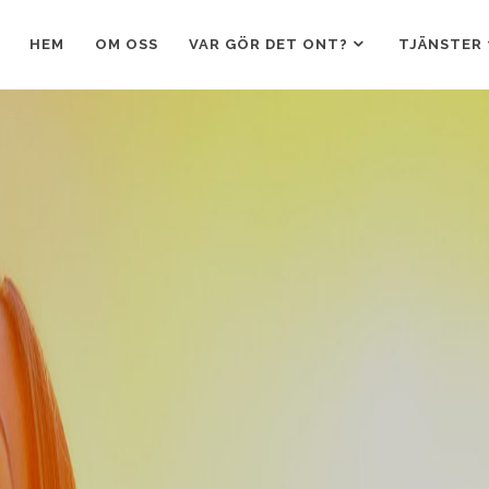
HEM
OM OSS
VAR GÖR DET ONT?
TJÄNSTER